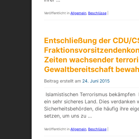
Veröffentlicht in
Allgemein
,
Beschlüsse
|
Entschließung der CDU/C
Fraktionsvorsitzendenkonf
Zeiten wachsender terrori
Gewaltbereitschaft bewa
Beitrag erstellt am
24. Juni 2015
Islamistischen Terrorismus bekämpfen D
ein sehr sicheres Land. Dies verdanken 
Sicherheitsbehörden, die häufig ihre eig
setzen, um uns zu …
Veröffentlicht in
Allgemein
,
Beschlüsse
|