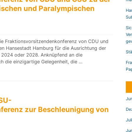
ischen und Paralympischen
Han
Sub
Sic
Ver
Die Fraktionsvorsitzendenkonferenz von CDU und
gew
en Hansestadt Hamburg für die Ausrichtung der
Stä
 2024 oder 2028. Anknüpfend an die
h die einzigartige Gelegenheit, die …
Fra
Pap
SU-
Ju
ferenz zur Beschleunigung von
De
Jul
Ju