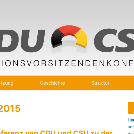
tzung
Geschichte
Struktur
 2015
Han
n
un
nferenz von CDU und CSU zu der
ma