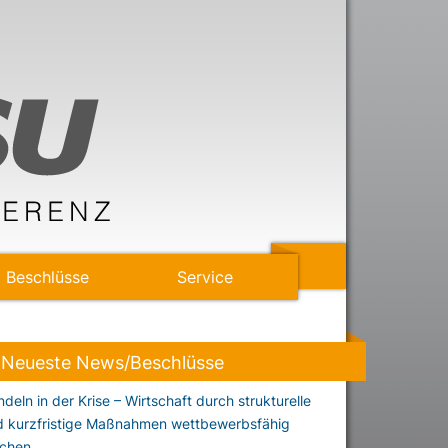
Beschlüsse
Service
Neueste News/Beschlüsse
deln in der Krise – Wirtschaft durch strukturelle
d kurzfristige Maßnahmen wettbewerbsfähig
chen