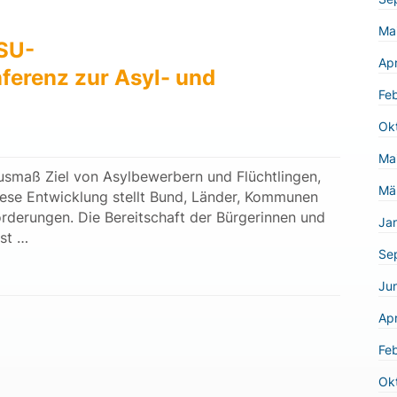
Ma
SU-
Apr
ferenz zur Asyl- und
Fe
Ok
Ma
usmaß Ziel von Asylbewerbern und Flüchtlingen,
Mä
iese Entwicklung stellt Bund, Länder, Kommunen
rderungen. Die Bereitschaft der Bürgerinnen und
Ja
st …
Se
Jun
Apr
Fe
Ok