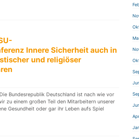
Fe
No
Ok
Ma
SU-
erenz Innere Sicherheit auch in
No
stischer und religiöser
Ok
hren
Se
Ju
ie Bundesrepublik Deutschland ist nach wie vor
Se
wir zu einem großen Teil den Mitarbeitern unserer
Jun
ene Gesundheit oder gar ihr Leben aufs Spiel
Apr
Ja
Se