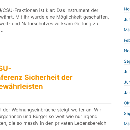
No
U/CSU-Fraktionen ist klar: Das Instrument der
ährt. Mit ihr wurde eine Möglichkeit geschaffen,
Ju
welt- und Naturschutzes wirksam Geltung zu
n …
Mä
Fe
No
Se
SU-
Jul
ferenz Sicherheit der
Ju
ewährleisten
Ja
Ok
 der Wohnungseinbrüche steigt weiter an. Wir
Se
rgerinnen und Bürger so weit wie nur irgend
zen, die so massiv in den privaten Lebensbereich
Mä