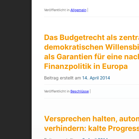
Veröffentlicht in
Allgemein
|
Das Budgetrecht als zentr
demokratischen Willensbi
als Garantien für eine na
Finanzpolitik in Europa
Beitrag erstellt am
14. April 2014
Veröffentlicht in
Beschlüsse
|
Versprechen halten, aut
verhindern: kalte Progres