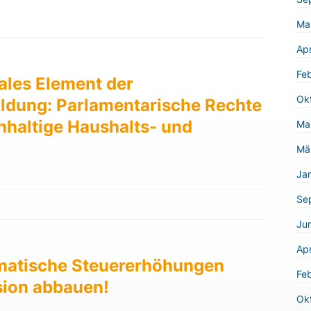
Ma
Apr
Fe
ales Element der
Ok
ldung: Parlamentarische Rechte
chhaltige Haushalts- und
Ma
Mä
Ja
Se
Jun
Apr
omatische Steuererhöhungen
Fe
sion abbauen!
Ok