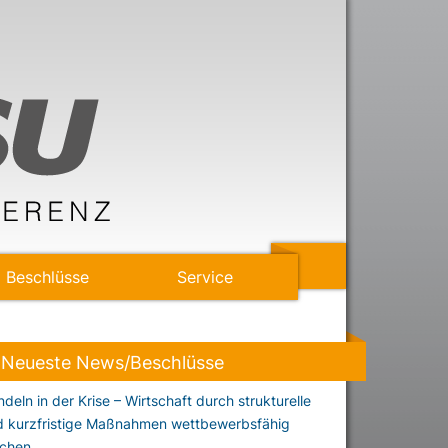
Beschlüsse
Service
Neueste News/Beschlüsse
deln in der Krise – Wirtschaft durch strukturelle
d kurzfristige Maßnahmen wettbewerbsfähig
chen