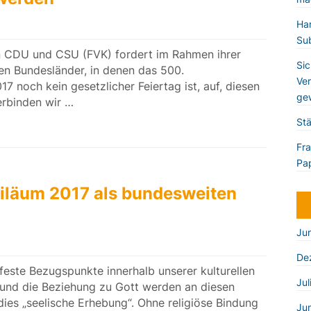
Han
Sub
n CDU und CSU (FVK) fordert im Rahmen ihrer
Sic
en Bundesländer, in denen das 500.
Ver
 noch kein gesetzlicher Feiertag ist, auf, diesen
gew
erbinden wir …
Stä
Fra
Pap
iläum 2017 als bundesweiten
Ju
De
feste Bezugspunkte innerhalb unserer kulturellen
Jul
he und die Beziehung zu Gott werden an diesen
ies „seelische Erhebung“. Ohne religiöse Bindung
Ju