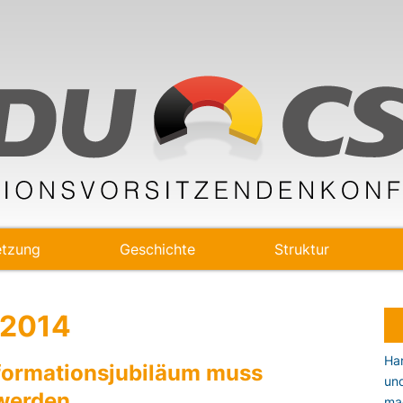
tzung
Geschichte
Struktur
 2014
Han
formationsjubiläum muss
un
 werden
ma