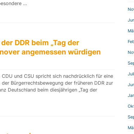
 besondere …
No
Ju
Mä
der DDR beim „Tag der
Fe
annover angemessen würdigen
No
Se
Jul
 CDU und CSU spricht sich nachdrücklich für eine
 der Bürgerrechtsbewegung der früheren DDR zur
Ju
ganz Deutschland beim diesjährigen „Tag der
Ja
Ok
Se
Mä