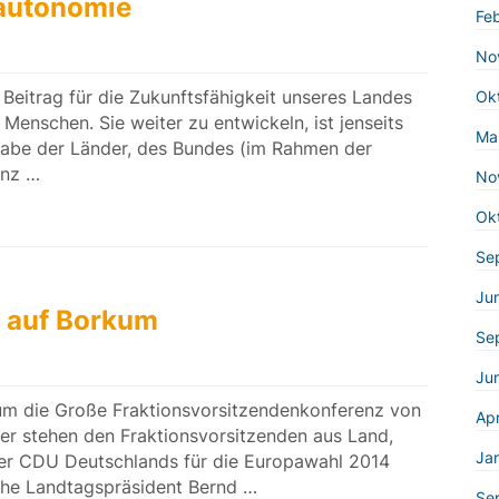
autonomie
Fe
No
 Beitrag für die Zukunftsfähigkeit unseres Landes
Ok
Menschen. Sie weiter zu entwickeln, ist jenseits
Ma
abe der Länder, des Bundes (im Rahmen der
anz …
No
Ok
Se
Ju
K auf Borkum
Se
Jun
m die Große Fraktionsvorsitzendenkonferenz von
Apr
r stehen den Fraktionsvorsitzenden aus Land,
Ja
er CDU Deutschlands für die Europawahl 2014
che Landtagspräsident Bernd …
Se