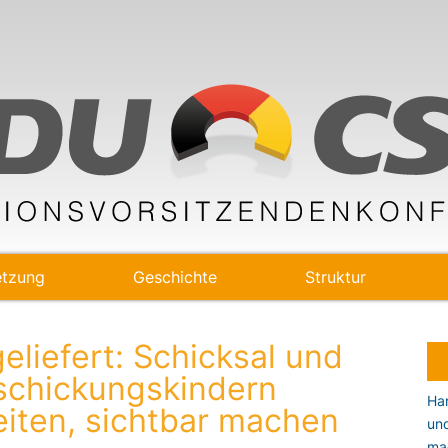
tzung
Geschichte
Struktur
eliefert: Schicksal und
schickungskindern
Han
eiten, sichtbar machen
un
ma