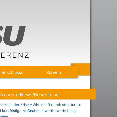
Beschlüsse
Service
Neueste News/Beschlüsse
deln in der Krise – Wirtschaft durch strukturelle
d kurzfristige Maßnahmen wettbewerbsfähig
chen