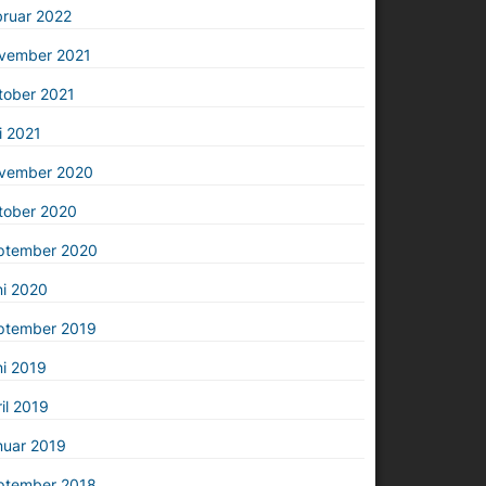
bruar 2022
vember 2021
tober 2021
i 2021
vember 2020
tober 2020
ptember 2020
ni 2020
ptember 2019
i 2019
il 2019
nuar 2019
ptember 2018