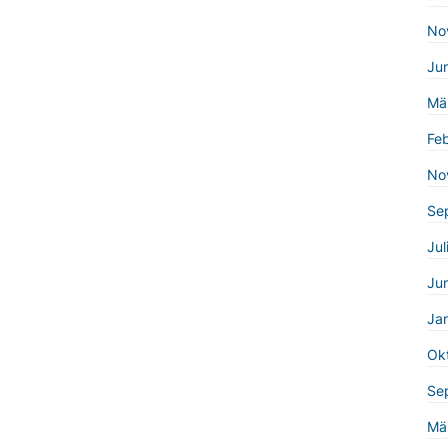
No
Ju
Mä
Fe
No
Se
Jul
Ju
Ja
Ok
Se
Mä