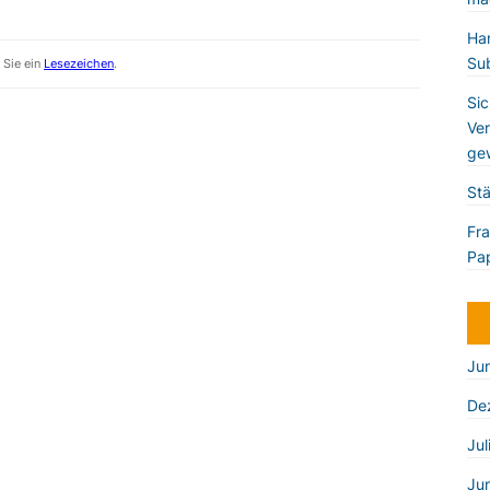
Han
Sub
n Sie ein
Lesezeichen
.
Sic
Ver
gew
Stä
Fra
Pap
Ju
De
Jul
Ju