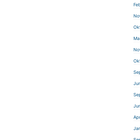
Fe
No
Ok
Ma
No
Ok
Se
Ju
Se
Jun
Apr
Ja
Se