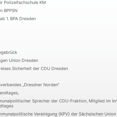
er Polizeifachschule KM
en BPPSN
ab 1. BPA Dresden
angebrück
ngen Union Dresden
reises Sicherheit der CDU Dresden
sverbandes „Dresdner Norden“
Landtages,
unalpolitischer Sprecher der CDU-Fraktion, Mitglied im I
ndtages
mmunalpolitische Vereinigung (KPV) der Sächsischen Union