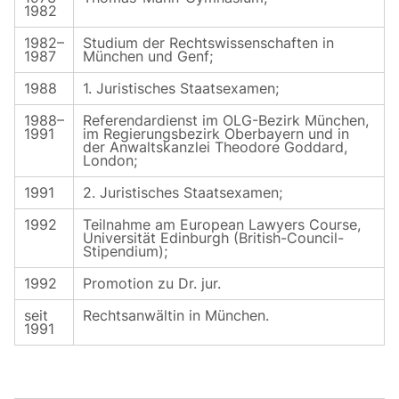
1982
1982–
Studium der Rechtswissenschaften in
1987
München und Genf;
1988
1. Juristisches Staatsexamen;
1988–
Referendardienst im OLG-Bezirk München,
1991
im Regierungsbezirk Oberbayern und in
der Anwaltskanzlei Theodore Goddard,
London;
1991
2. Juristisches Staatsexamen;
1992
Teilnahme am European Lawyers Course,
Universität Edinburgh (British-Council-
Stipendium);
1992
Promotion zu Dr. jur.
seit
Rechtsanwältin in München.
1991